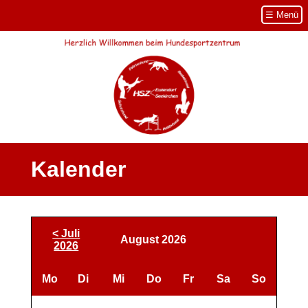
Navigation
☰ Menü
überspringen
Kalender
< Juli
August 2026
2026
Mo
Di
Mi
Do
Fr
Sa
So